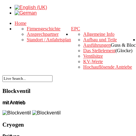
Home
Firmengeschichte
EPC
Ansprechpartner
Allgemeine Info
Standort / Anfahrtsplan
Aufbau und Teile
Ausführungen
Guss & Bloc
Das Stellelement
(Glocke)
Ventilsitze
KV-Werte
Hochauflösende Antriebe
Blockventil
mit Antrieb
Cryogen